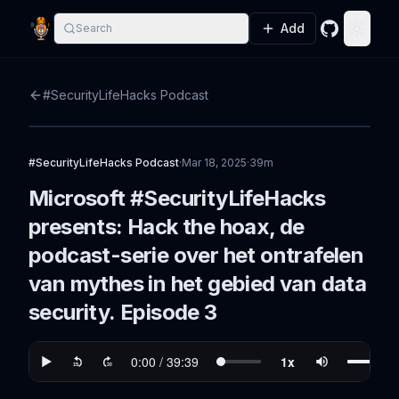
Add
Search
GitHub
Toggle
#SecurityLifeHacks Podcast
#SecurityLifeHacks Podcast
·
Mar 18, 2025
·
39m
Microsoft #SecurityLifeHacks
presents: Hack the hoax, de
podcast-serie over het ontrafelen
van mythes in het gebied van data
security. Episode 3