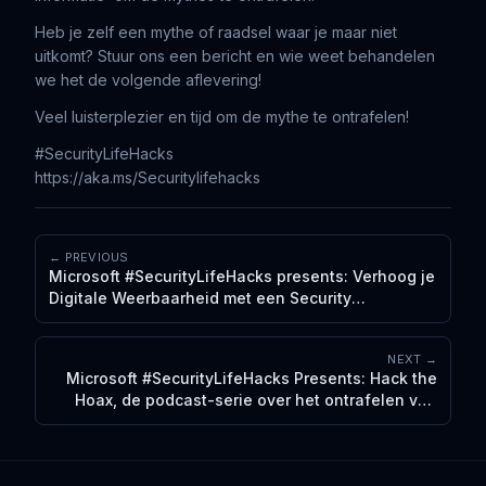
Heb je zelf een mythe of raadsel waar je maar niet
uitkomt? Stuur ons een bericht en wie weet behandelen
we het de volgende aflevering!
Veel luisterplezier en tijd om de mythe te ontrafelen!
#SecurityLifeHacks
https://aka.ms/Securitylifehacks
← PREVIOUS
Microsoft #SecurityLifeHacks presents: Verhoog je
Digitale Weerbaarheid met een Security
Operations Center (SOC)
NEXT →
Microsoft #SecurityLifeHacks Presents: Hack the
Hoax, de podcast-serie over het ontrafelen van
mythes in het gebied van data security. Episode 4