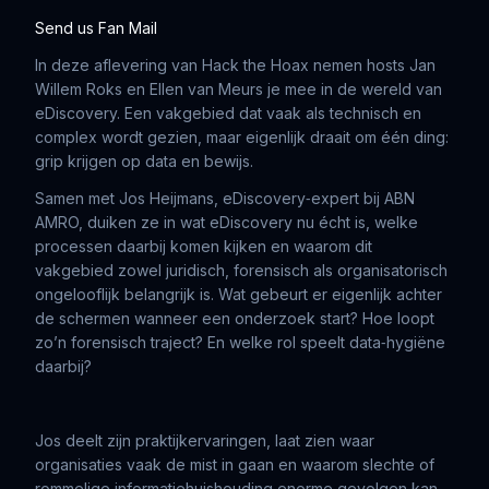
Send us Fan Mail
In deze aflevering van Hack the Hoax nemen hosts Jan
Willem Roks en Ellen van Meurs je mee in de wereld van
eDiscovery. Een vakgebied dat vaak als technisch en
complex wordt gezien, maar eigenlijk draait om één ding:
grip krijgen op data en bewijs.
Samen met Jos Heijmans, eDiscovery‑expert bij ABN
AMRO, duiken ze in wat eDiscovery nu écht is, welke
processen daarbij komen kijken en waarom dit
vakgebied zowel juridisch, forensisch als organisatorisch
ongelooflijk belangrijk is. Wat gebeurt er eigenlijk achter
de schermen wanneer een onderzoek start? Hoe loopt
zo’n forensisch traject? En welke rol speelt data‑hygiëne
daarbij?
Jos deelt zijn praktijkervaringen, laat zien waar
organisaties vaak de mist in gaan en waarom slechte of
rommelige informatiehuishouding enorme gevolgen kan