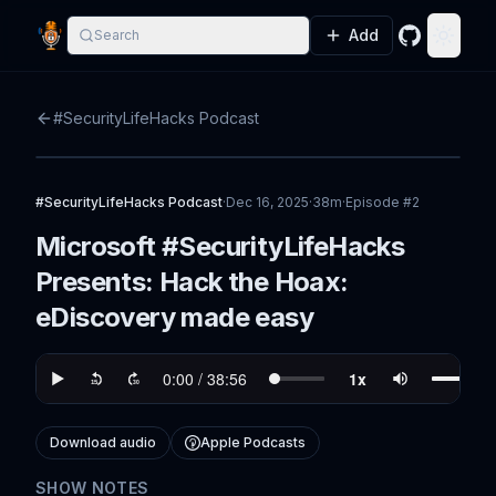
Add
Search
GitHub
Toggle
#SecurityLifeHacks Podcast
#SecurityLifeHacks Podcast
·
Dec 16, 2025
·
38m
·
Episode #
2
Microsoft #SecurityLifeHacks
Presents: Hack the Hoax:
eDiscovery made easy
Download audio
Apple Podcasts
SHOW NOTES